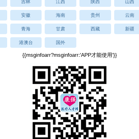
吉林
江西
陕西
山西
安徽
海南
贵州
云南
青海
甘肃
西藏
新疆
港澳台
国外
{{msginfoarr?msginfoarr:'APP才能使用'}}