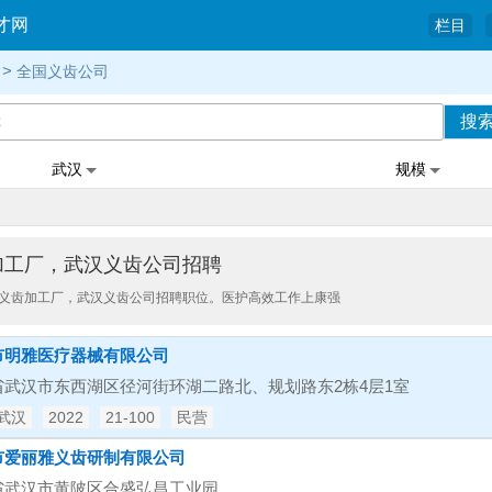
才网
栏目
>
全国义齿公司
搜
武汉
规模
加工厂，武汉义齿公司招聘
义齿加工厂，武汉义齿公司招聘职位。医护高效工作上康强
市明雅医疗器械有限公司
省武汉市东西湖区径河街环湖二路北、规划路东2栋4层1室
武汉
2022
21-100
民营
市爱丽雅义齿研制有限公司
省武汉市黄陂区合盛弘昌工业园