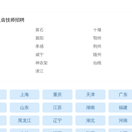
义齿技师招聘
黄石
十堰
襄阳
鄂州
孝感
荆州
咸宁
随州
神农架
仙桃
潜江
上海
重庆
天津
广东
山东
江苏
湖南
福建
黑龙江
辽宁
湖北
河南