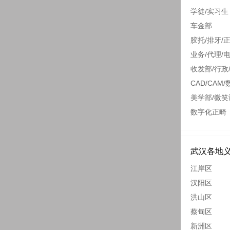
学徒/实习生
车金部
胶托/排牙/
业务/代理/
收发部/行政
CAD/CAM/
美学部/微笑
数字化正畸
武汉各地
江岸区
汉阳区
洪山区
蔡甸区
新洲区