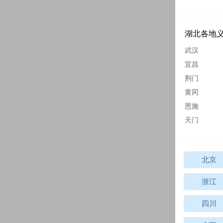
湖北各地
武汉
宜昌
荆门
黄冈
恩施
天门
北京
浙江
四川