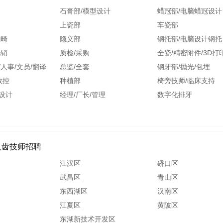
石膏部/模型设计
蜡冠部/电脑蜡冠设计
上瓷部
车瓷部
正畸
隐义部
钢托部/电脑设计钢托
电销
质检/采购
全瓷/精密附件/3D打
/人事/文员/翻译
总监/全套
钢牙部/抛光/包埋
数控
种植部
椅旁技师/临床支持
设计
经理/厂长/管理
数字化排牙
义齿技师招聘
江汉区
硚口区
武昌区
青山区
东西湖区
汉南区
江夏区
黄陂区
东湖新技术开发区