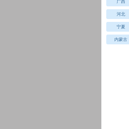
广西
河北
宁夏
内蒙古