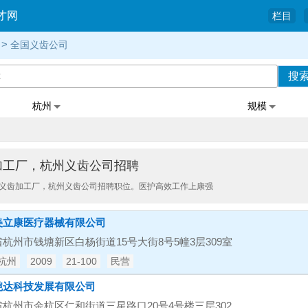
才网
栏目
>
全国义齿公司
搜
杭州
规模
加工厂，杭州义齿公司招聘
义齿加工厂，杭州义齿公司招聘职位。医护高效工作上康强
美立康医疗器械有限公司
杭州市钱塘新区白杨街道15号大街8号5幢3层309室
杭州
2009
21-100
民营
铠达科技发展有限公司
杭州市余杭区仁和街道三星路口20号4号楼三层302