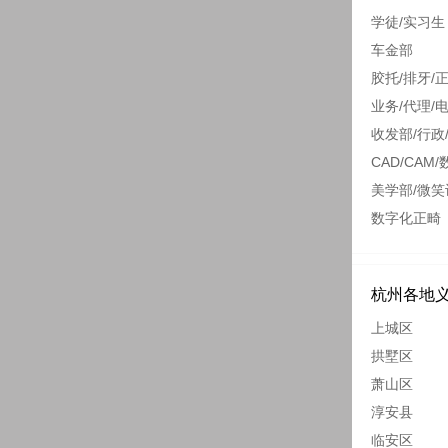
学徒/实习生
车金部
胶托/排牙/
业务/代理/
收发部/行政
CAD/CAM/
美学部/微笑
数字化正畸
杭州各地
上城区
拱墅区
萧山区
淳安县
临安区