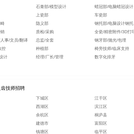
石膏部/模型设计
蜡冠部/电脑蜡冠设计
上瓷部
车瓷部
正畸
隐义部
钢托部/电脑设计钢托
电销
质检/采购
全瓷/精密附件/3D打
/人事/文员/翻译
总监/全套
钢牙部/抛光/包埋
数控
种植部
椅旁技师/临床支持
设计
经理/厂长/管理
数字化排牙
义齿技师招聘
下城区
江干区
西湖区
滨江区
余杭区
桐庐县
建德市
富阳区
钱塘区
临平区