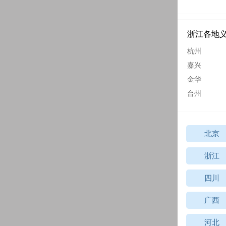
浙江各地
杭州
嘉兴
金华
台州
北京
浙江
四川
广西
河北