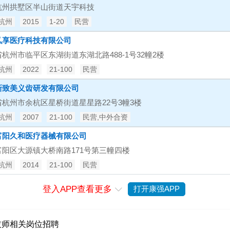
杭州拱墅区半山街道天宇科技
杭州
2015
1-20
民营
弘享医疗科技有限公司
杭州市临平区东湖街道东湖北路488-1号32幢2楼
杭州
2022
21-100
民营
新致美义齿研发有限公司
省杭州市余杭区星桥街道星星路22号3幢3楼
杭州
2007
21-100
民营,中外合资
富阳久和医疗器械有限公司
富阳区大源镇大桥南路171号第三幢四楼
杭州
2014
21-100
民营
登入APP查看更多
打开康强APP

技师相关岗位招聘