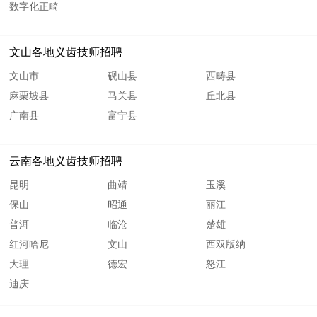
数字化正畸
文山各地义齿技师招聘
文山市
砚山县
西畴县
麻栗坡县
马关县
丘北县
广南县
富宁县
云南各地义齿技师招聘
昆明
曲靖
玉溪
保山
昭通
丽江
普洱
临沧
楚雄
红河哈尼
文山
西双版纳
大理
德宏
怒江
迪庆