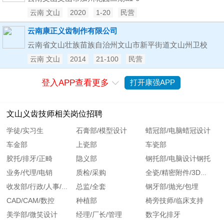
云南 文山
2020
1-20
民营
云南康正义齿制作有限公司
云南省文山壮族苗族自治州文山市新平街道文山州卫校
云南 文山
2014
21-100
民营
登入APP查看更多
打开康强APP

文山义齿技师相关岗位招聘
学徒/实习生
石膏部/模型设计
蜡冠部/电脑蜡冠设计
车金部
上瓷部
车瓷部
胶托/排牙/正畸
隐义部
钢托部/电脑设计钢托
业务/代理/电销
质检/采购
全瓷/精密附件/3D打印
总监/全套
钢牙部/抛光/包埋
收发部/行政/人事/文员/翻译
CAD/CAM/数控
种植部
椅旁技师/临床支持
美学部/微笑设计
经理/厂长/管理
数字化排牙