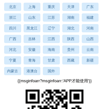
北京
上海
重庆
天津
广东
浙江
山东
江苏
湖南
福建
四川
黑龙江
辽宁
湖北
河南
广西
吉林
江西
陕西
山西
河北
安徽
海南
贵州
云南
宁夏
青海
甘肃
西藏
新疆
内蒙古
港澳台
国外
{{msginfoarr?msginfoarr:'APP才能使用'}}