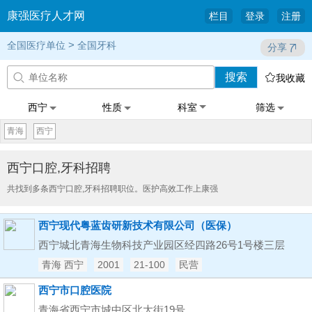
康强医疗人才网
栏目
登录
注册
>
全国医疗单位
全国牙科
分享
搜索


我收藏
西宁
性质
科室
筛选
青海
西宁
西宁口腔,牙科招聘
共找到多条西宁口腔,牙科招聘职位。医护高效工作上康强
西宁现代粤蓝齿研新技术有限公司（医保）
西宁城北青海生物科技产业园区经四路26号1号楼三层
青海 西宁
2001
21-100
民营
西宁市口腔医院
青海省西宁市城中区北大街19号