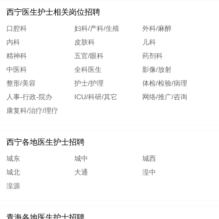
西宁医生护士相关岗位招聘
口腔科
妇科/产科/生殖
外科/麻醉
内科
皮肤科
儿科
精神科
五官/眼科
药剂科
中医科
全科医生
影像/放射
整形/美容
护士/护理
体检/检验/病理
人事-行政-院办
ICU/科研/其它
网络/推广/咨询
康复科/治疗/理疗
西宁各地医生护士招聘
城东
城中
城西
城北
大通
湟中
湟源
青海各地医生护士招聘