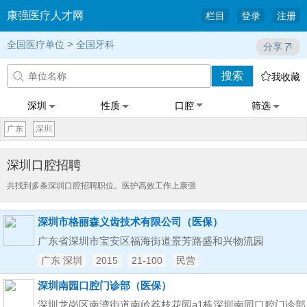
康强医疗人才网
栏目
登录
注册
>
全国医疗单位
全国牙科
分享
搜索


我收藏
深圳
性质
口腔
筛选
广东
深圳
深圳口腔招聘
共找到多条深圳口腔招聘职位。医护高效工作上康强
深圳市格丽森义齿技术有限公司（医保）
广东省深圳市宝安区福海街道景芳路盛和兴物流园
广东 深圳
2015
21-100
民营
深圳南园口腔门诊部（医保）
深圳龙岗区南湾街道南岭荔枝花园a1栋深圳南园口腔门诊部