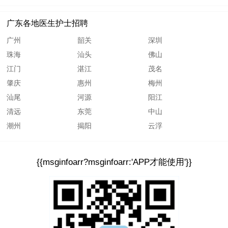
广东各地医生护士招聘
广州
韶关
深圳
珠海
汕头
佛山
江门
湛江
茂名
肇庆
惠州
梅州
汕尾
河源
阳江
清远
东莞
中山
潮州
揭阳
云浮
{{msginfoarr?msginfoarr:'APP才能使用'}}