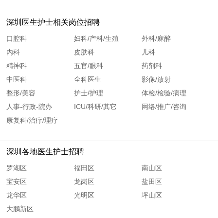
深圳医生护士相关岗位招聘
口腔科
妇科/产科/生殖
外科/麻醉
内科
皮肤科
儿科
精神科
五官/眼科
药剂科
中医科
全科医生
影像/放射
整形/美容
护士/护理
体检/检验/病理
人事-行政-院办
ICU/科研/其它
网络/推广/咨询
康复科/治疗/理疗
深圳各地医生护士招聘
罗湖区
福田区
南山区
宝安区
龙岗区
盐田区
龙华区
光明区
坪山区
大鹏新区