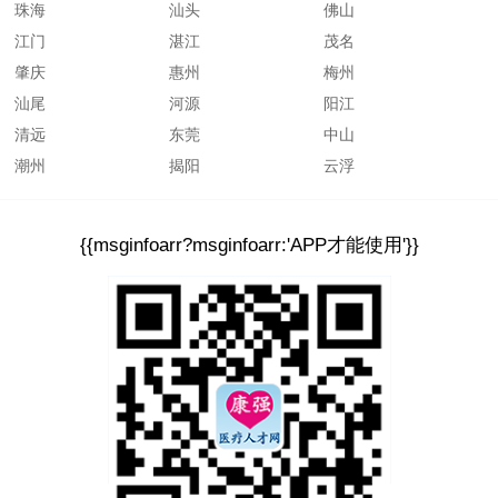
珠海
汕头
佛山
江门
湛江
茂名
肇庆
惠州
梅州
汕尾
河源
阳江
清远
东莞
中山
潮州
揭阳
云浮
{{msginfoarr?msginfoarr:'APP才能使用'}}