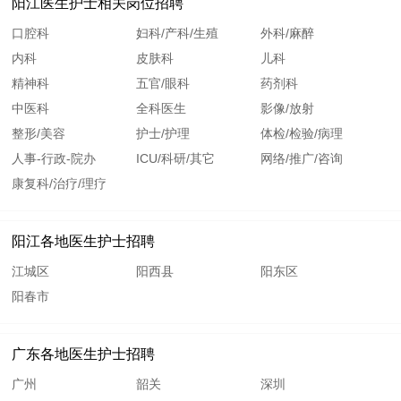
阳江医生护士相关岗位招聘
口腔科
妇科/产科/生殖
外科/麻醉
内科
皮肤科
儿科
精神科
五官/眼科
药剂科
中医科
全科医生
影像/放射
整形/美容
护士/护理
体检/检验/病理
人事-行政-院办
ICU/科研/其它
网络/推广/咨询
康复科/治疗/理疗
阳江各地医生护士招聘
江城区
阳西县
阳东区
阳春市
广东各地医生护士招聘
广州
韶关
深圳