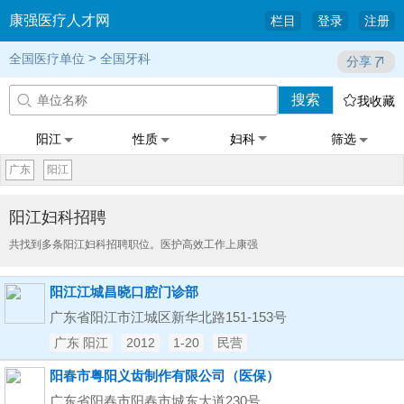
康强医疗人才网
栏目
登录
注册
>
全国医疗单位
全国牙科
分享
搜索


我收藏
阳江
性质
妇科
筛选
广东
阳江
阳江妇科招聘
共找到多条阳江妇科招聘职位。医护高效工作上康强
阳江江城昌晓口腔门诊部
广东省阳江市江城区新华北路151-153号
广东 阳江
2012
1-20
民营
阳春市粤阳义齿制作有限公司（医保）
广东省阳春市阳春市城东大道230号