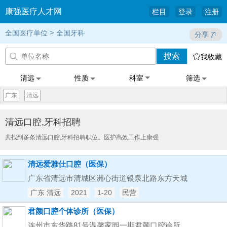
康强医疗人才网
栏目
登录
注册
>
全国医疗单位
全国牙科
分享
搜索


我收藏
清远
性质
科室
筛选
广东
清远
清远口腔,牙科招聘
共找到多条清远口腔,牙科招聘职位。医护高效工作上康强
清远爱雅仕口腔（医保）
广东省清远市清城区洲心街道银泉北路东方天城
广东 清远
2021
1-20
民营
君颜口腔个体诊所（医保）
连州市东华路81号温馨家园一期君颜口腔诊所