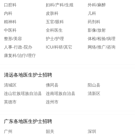
口腔科
妇科/产科/生殖
外科/麻醉
内科
皮肤科
儿科
精神科
五官/眼科
药剂科
中医科
全科医生
影像/放射
整形/美容
护士/护理
体检/检验/病理
人事-行政-院办
ICU/科研/其它
网络/推广/咨询
康复科/治疗/理疗
清远各地医生护士招聘
清城区
佛冈县
阳山县
连山壮族瑶族自治县
连南瑶族自治县
清新区
英德市
连州市
广东各地医生护士招聘
广州
韶关
深圳