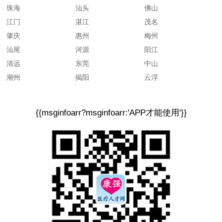
珠海
汕头
佛山
江门
湛江
茂名
肇庆
惠州
梅州
汕尾
河源
阳江
清远
东莞
中山
潮州
揭阳
云浮
{{msginfoarr?msginfoarr:'APP才能使用'}}