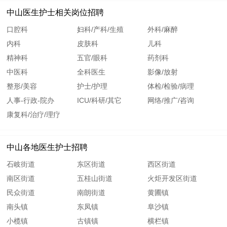
中山医生护士相关岗位招聘
口腔科
妇科/产科/生殖
外科/麻醉
内科
皮肤科
儿科
精神科
五官/眼科
药剂科
中医科
全科医生
影像/放射
整形/美容
护士/护理
体检/检验/病理
人事-行政-院办
ICU/科研/其它
网络/推广/咨询
康复科/治疗/理疗
中山各地医生护士招聘
石岐街道
东区街道
西区街道
南区街道
五桂山街道
火炬开发区街道
民众街道
南朗街道
黄圃镇
南头镇
东凤镇
阜沙镇
小榄镇
古镇镇
横栏镇