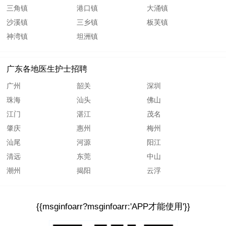
三角镇
港口镇
大涌镇
沙溪镇
三乡镇
板芙镇
神湾镇
坦洲镇
广东各地医生护士招聘
广州
韶关
深圳
珠海
汕头
佛山
江门
湛江
茂名
肇庆
惠州
梅州
汕尾
河源
阳江
清远
东莞
中山
潮州
揭阳
云浮
{{msginfoarr?msginfoarr:'APP才能使用'}}