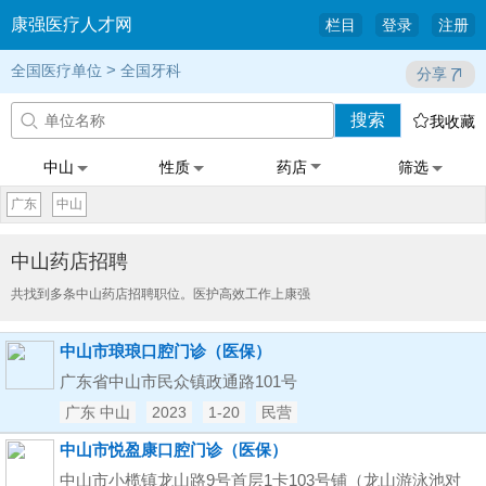
康强医疗人才网
栏目
登录
注册
>
全国医疗单位
全国牙科
分享
搜索


我收藏
中山
性质
药店
筛选
广东
中山
中山药店招聘
共找到多条中山药店招聘职位。医护高效工作上康强
中山市琅琅口腔门诊（医保）
广东省中山市民众镇政通路101号
广东 中山
2023
1-20
民营
中山市悦盈康口腔门诊（医保）
中山市小榄镇龙山路9号首层1卡103号铺（龙山游泳池对