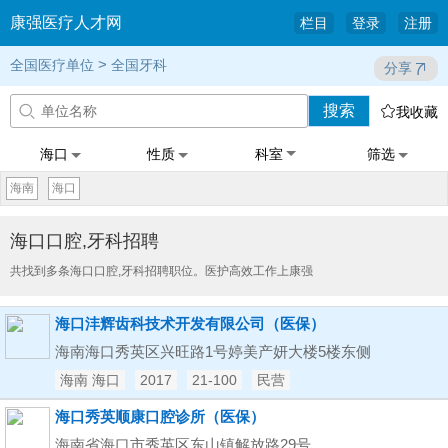
康强医疗人才网
栏目
登录
注册
>
全国医疗单位
全国牙科
分享
搜索


我收藏
海口
性质
科室
筛选
海南
海口
海口口腔,牙科招聘
共找到多条海口口腔,牙科招聘职位。医护高效工作上康强
海口沣辉齿科技术开发有限公司（医保）
海南海口秀英区兴旺路1号婷美产妍大楼5楼东侧
海南 海口
2017
21-100
民营
海口秀英顺康口腔诊所（医保）
海南省海口市秀英区东山镇解放路29号