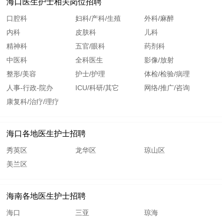
海口医生护士相关岗位招聘
口腔科
妇科/产科/生殖
外科/麻醉
内科
皮肤科
儿科
精神科
五官/眼科
药剂科
中医科
全科医生
影像/放射
整形/美容
护士/护理
体检/检验/病理
人事-行政-院办
ICU/科研/其它
网络/推广/咨询
康复科/治疗/理疗
海口各地医生护士招聘
秀英区
龙华区
琼山区
美兰区
海南各地医生护士招聘
海口
三亚
琼海