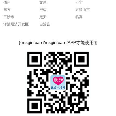
儋州
文昌
万宁
东方
澄迈
五指山市
三沙市
定安
临高
洋浦经济开发区
自治县
{{msginfoarr?msginfoarr:'APP才能使用'}}