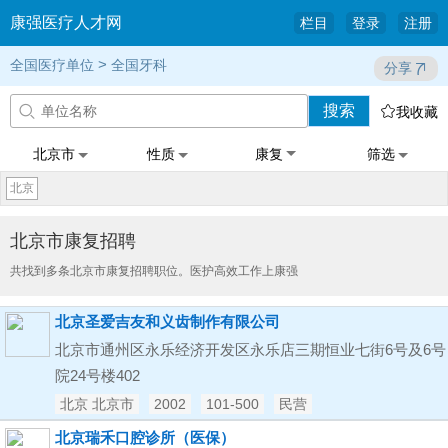
康强医疗人才网
栏目
登录
注册
>
全国医疗单位
全国牙科
分享
搜索


我收藏
北京市
性质
康复
筛选
北京
北京市康复招聘
共找到多条北京市康复招聘职位。医护高效工作上康强
北京圣爱吉友和义齿制作有限公司
北京市通州区永乐经济开发区永乐店三期恒业七街6号及6号
院24号楼402
北京 北京市
2002
101-500
民营
北京瑞禾口腔诊所（医保）