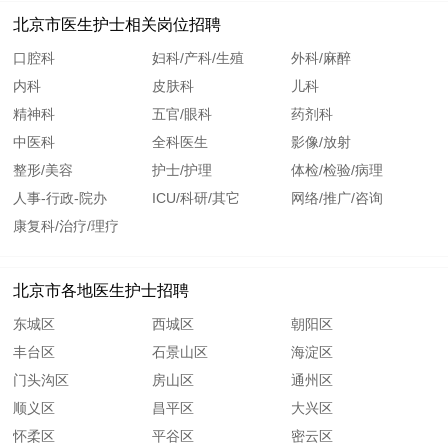
北京市医生护士相关岗位招聘
口腔科
妇科/产科/生殖
外科/麻醉
内科
皮肤科
儿科
精神科
五官/眼科
药剂科
中医科
全科医生
影像/放射
整形/美容
护士/护理
体检/检验/病理
人事-行政-院办
ICU/科研/其它
网络/推广/咨询
康复科/治疗/理疗
北京市各地医生护士招聘
东城区
西城区
朝阳区
丰台区
石景山区
海淀区
门头沟区
房山区
通州区
顺义区
昌平区
大兴区
怀柔区
平谷区
密云区