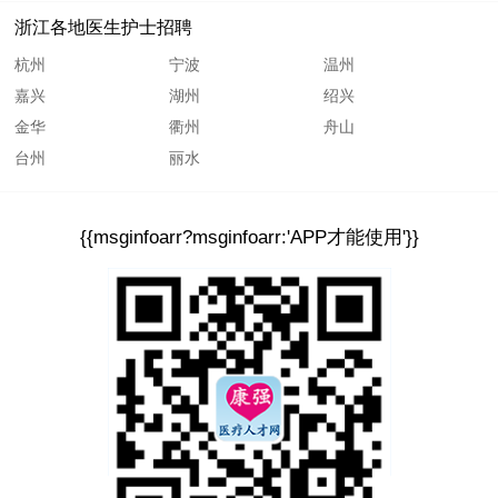
浙江各地医生护士招聘
杭州
宁波
温州
嘉兴
湖州
绍兴
金华
衢州
舟山
台州
丽水
{{msginfoarr?msginfoarr:'APP才能使用'}}