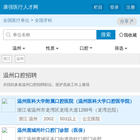
康强医疗人才网
栏目
登录
注册
>
全国医疗单位
全国牙科
分享
搜索


我收藏
温州
性质
口腔
筛选
浙江
温州
温州口腔招聘
共找到多条温州口腔招聘职位。医护高效工作上康强
温州医科大学附属口腔医院（温州医科大学口腔医学院）
浙江省温州市龙湾区龙瑶大道1288号（龙湾总院）
浙江 温州
2002
501以上
公立医院
温州鹿城尚叶口腔门诊部（医保）
浙江温州鹿城区丰门街道尚叶口腔门诊部