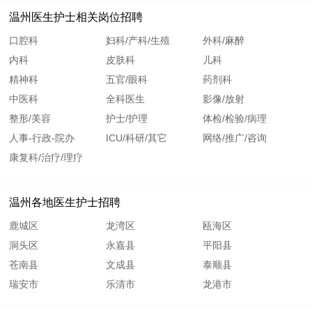
温州医生护士相关岗位招聘
口腔科
妇科/产科/生殖
外科/麻醉
内科
皮肤科
儿科
精神科
五官/眼科
药剂科
中医科
全科医生
影像/放射
整形/美容
护士/护理
体检/检验/病理
人事-行政-院办
ICU/科研/其它
网络/推广/咨询
康复科/治疗/理疗
温州各地医生护士招聘
鹿城区
龙湾区
瓯海区
洞头区
永嘉县
平阳县
苍南县
文成县
泰顺县
瑞安市
乐清市
龙港市