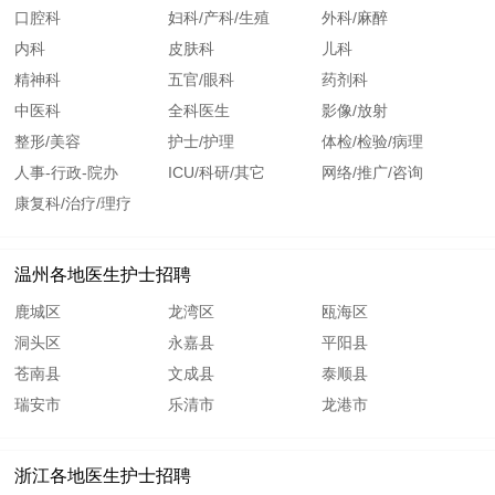
口腔科
妇科/产科/生殖
外科/麻醉
内科
皮肤科
儿科
精神科
五官/眼科
药剂科
中医科
全科医生
影像/放射
整形/美容
护士/护理
体检/检验/病理
人事-行政-院办
ICU/科研/其它
网络/推广/咨询
康复科/治疗/理疗
温州各地医生护士招聘
鹿城区
龙湾区
瓯海区
洞头区
永嘉县
平阳县
苍南县
文成县
泰顺县
瑞安市
乐清市
龙港市
浙江各地医生护士招聘