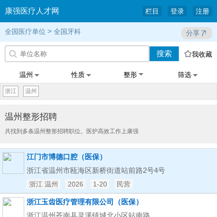
康强医疗人才网
栏目
登录
注册
>
全国医疗单位
全国牙科
分享
搜索


我收藏
温州
性质
整形
筛选
浙江
温州
温州整形招聘
共找到多条温州整形招聘职位。医护高效工作上康强
江门市博德口腔（医保）
浙江省温州市瓯海区新桥街道站前路2号4号
浙江 温州
2026
1-20
民营
浙江玉齿医疗管理有限公司（医保）
浙江温州苍南县灵溪镇城北小区站南路