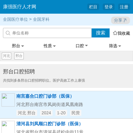
康强医疗人才网
栏目
登录
注册
>
全国医疗单位
全国牙科
分享
搜索


我收藏
邢台
性质
口腔
筛选
河北
邢台
邢台口腔招聘
共找到多条邢台口腔招聘职位。医护高效工作上康强
南宫嘉合口腔门诊部（医保）
河北邢台南宫市凤岗街道凤凰南路
河北 邢台
2024
1-20
民营
清河县刘凤顺口腔门诊部（医保）
河北省邢台市清河县武松中街11号