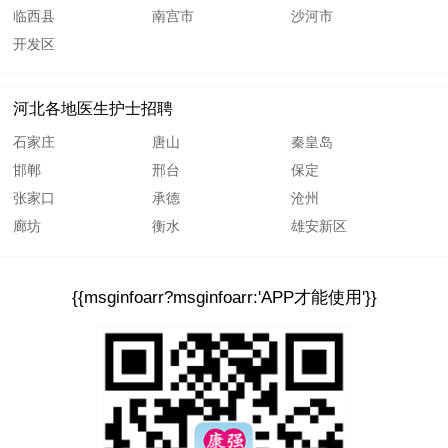
临西县
南宫市
沙河市
开发区
河北各地医生护士招聘
石家庄
唐山
秦皇岛
邯郸
邢台
保定
张家口
承德
沧州
廊坊
衡水
雄安新区
{{msginfoarr?msginfoarr:'APP才能使用'}}