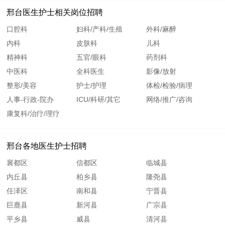
邢台医生护士相关岗位招聘
口腔科
妇科/产科/生殖
外科/麻醉
内科
皮肤科
儿科
精神科
五官/眼科
药剂科
中医科
全科医生
影像/放射
整形/美容
护士/护理
体检/检验/病理
人事-行政-院办
ICU/科研/其它
网络/推广/咨询
康复科/治疗/理疗
邢台各地医生护士招聘
襄都区
信都区
临城县
内丘县
柏乡县
隆尧县
任泽区
南和县
宁晋县
巨鹿县
新河县
广宗县
平乡县
威县
清河县