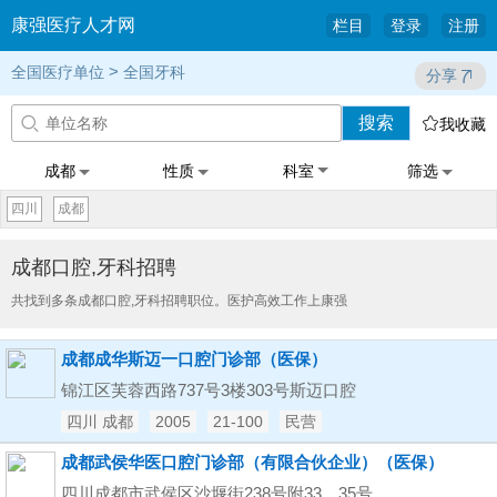
康强医疗人才网
栏目
登录
注册
>
全国医疗单位
全国牙科
分享
搜索


我收藏
成都
性质
科室
筛选
四川
成都
成都口腔,牙科招聘
共找到多条成都口腔,牙科招聘职位。医护高效工作上康强
成都成华斯迈一口腔门诊部（医保）
锦江区芙蓉西路737号3楼303号斯迈口腔
四川 成都
2005
21-100
民营
成都武侯华医口腔门诊部（有限合伙企业）（医保）
四川成都市武侯区沙堰街238号附33、35号