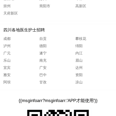
崇州
简阳市
高新区
天府新区
四川各地医生护士招聘
成都
自贡
攀枝花
泸州
德阳
绵阳
广元
遂宁
内江
乐山
南充
眉山
宜宾
广安
达州
雅安
巴中
资阳
阿坝
甘孜
凉山
{{msginfoarr?msginfoarr:'APP才能使用'}}