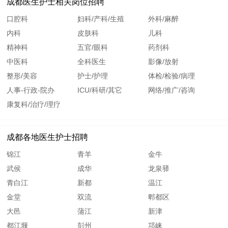
成都医生护士相关岗位招聘
口腔科
妇科/产科/生殖
外科/麻醉
内科
皮肤科
儿科
精神科
五官/眼科
药剂科
中医科
全科医生
影像/放射
整形/美容
护士/护理
体检/检验/病理
人事-行政-院办
ICU/科研/其它
网络/推广/咨询
康复科/治疗/理疗
成都各地医生护士招聘
锦江
青羊
金牛
武侯
成华
龙泉驿
青白江
新都
温江
金堂
双流
郫都区
大邑
蒲江
新津
都江堰
彭州
邛崃