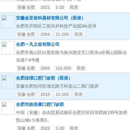
安徽 合肥
2021
1-20
民营
安徽金亚齿科器材有限公司（医保）
合肥市庐阳区工投兴庐科技产业园3#c区9f
安徽 合肥
2004
21-100
民营
合肥一凡义齿有限公司
合肥市蜀山区白莲岩路与振兴路交叉口联东u谷蜀山国际企
业港7-4号楼
安徽 合肥
2004
101-500
民营
合肥佳璟口腔门诊部（医保）
安徽合肥包河区湖北路万科蓝山二期门面房
安徽 合肥
2019
21-100
民营
合肥市皓倍康口腔门诊部
中国（安徽）自由贸易试验区合肥片区田埠西路199号加侨
悦山城s５栋商3..
安徽 合肥
2022
1-20
民营