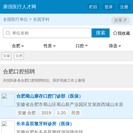
康强医疗人才网
栏目
登录
注册
>
全国医疗单位
全国牙科
分享
搜索


我收藏
合肥
性质
口腔
筛选
安徽
合肥
合肥口腔招聘
共找到多条合肥口腔招聘职位。医护高效工作上康强
合肥蜀山康存口腔门诊部（医保）
安徽省合肥市蜀山区蜀山新产业园区甘泉路西城山水居
安徽 合肥
2019
1-20
民营
长丰县双墩牙科诊所（医保）
安徽合肥长丰县双墩镇润河路中段