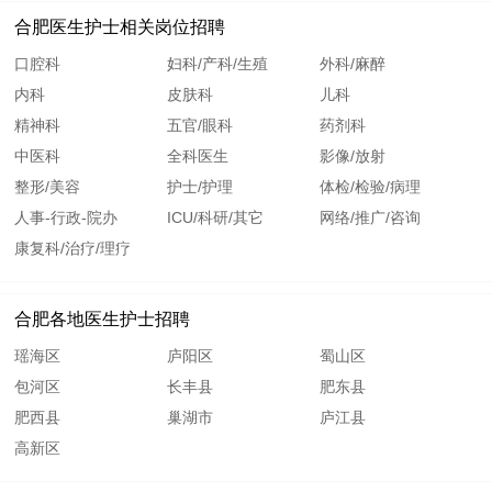
合肥医生护士相关岗位招聘
口腔科
妇科/产科/生殖
外科/麻醉
内科
皮肤科
儿科
精神科
五官/眼科
药剂科
中医科
全科医生
影像/放射
整形/美容
护士/护理
体检/检验/病理
人事-行政-院办
ICU/科研/其它
网络/推广/咨询
康复科/治疗/理疗
合肥各地医生护士招聘
瑶海区
庐阳区
蜀山区
包河区
长丰县
肥东县
肥西县
巢湖市
庐江县
高新区