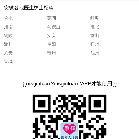
安徽各地医生护士招聘
合肥
芜湖
蚌埠
淮南
马鞍山
淮北
铜陵
安庆
黄山
滁州
阜阳
宿州
六安
亳州
池州
宣城
{{msginfoarr?msginfoarr:'APP才能使用'}}