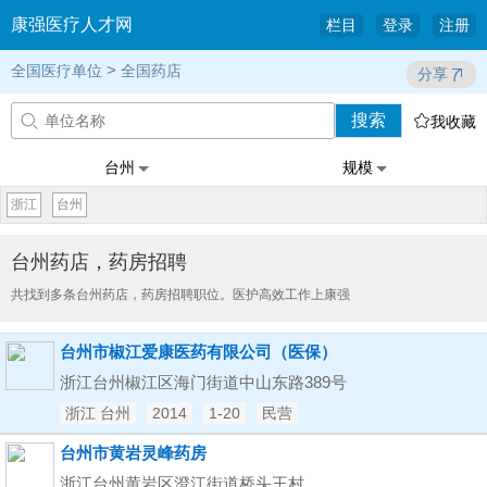
康强医疗人才网
栏目
登录
注册
>
全国医疗单位
全国药店
分享
搜索


我收藏
台州
规模
浙江
台州
台州药店，药房招聘
共找到多条台州药店，药房招聘职位。医护高效工作上康强
台州市椒江爱康医药有限公司（医保）
浙江台州椒江区海门街道中山东路389号
浙江 台州
2014
1-20
民营
台州市黄岩灵峰药房
浙江台州黄岩区澄江街道桥头王村