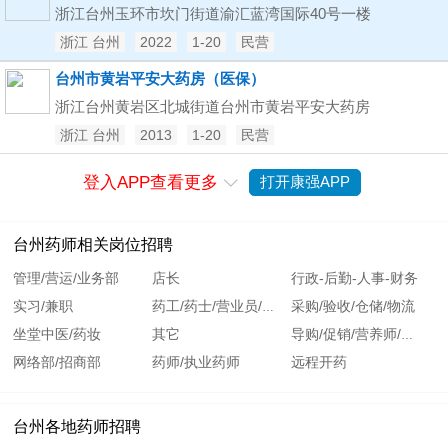
浙江台州玉环市坎门街道渝汇蓝湾国际40号一楼
浙江 台州
2022
1-20
民营
台州市黄岩平安大药房（医保）
浙江台州黄岩区北城街道台州市黄岩平安大药房
浙江 台州
2013
1-20
民营
登入APP查看更多
打开康强APP

台州药师相关岗位招聘
管理/营运/业务部
店长
行政-后勤-人事-财务
实习/兼职
采购/验收/仓储/物流
药工/药士/营业员/收银
坐堂中医/药妆
其它
导购/促销/营养师/健康
网络部/招商部
药师/执业药师
远程开药
台州各地药师招聘