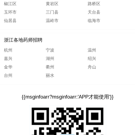
椒江区
黄岩区
路桥区
玉环市
三门县
天台县
仙居县
温岭市
临海市
浙江各地药师招聘
杭州
宁波
温州
嘉兴
湖州
绍兴
金华
衢州
舟山
台州
丽水
{{msginfoarr?msginfoarr:'APP才能使用'}}